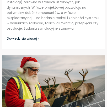
instalacji) zarówno w stanach ustalonych, jak i
dynamicznych. W fazie projektowej pozwalają na
optymalny dobór komponentów, a w fazie
eksploatacyjnej – na badanie reakcji i zdolności systemu
w warunkach zakłóceń, takich jak zwarcia, przepięcia czy
oscylacje. Badania symulacyjne stanowią
Dowiedz się więcej »
Symulacje
systemów
elektroenergetycznych
–
“a
na
co
to
komu”?