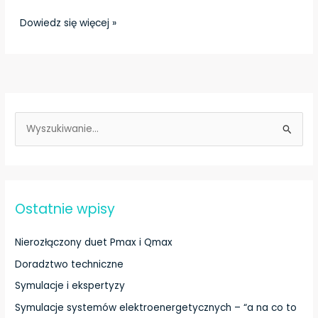
Dowiedz się więcej »
S
z
u
k
Ostatnie wpisy
a
j
Nierozłączony duet Pmax i Qmax
d
Doradztwo techniczne
l
a
Symulacje i ekspertyzy
:
Symulacje systemów elektroenergetycznych – “a na co to