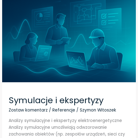
i
ekspertyzy
Symulacje i ekspertyzy
Zostaw komentarz
/
Referencje
/
Szymon Witoszek
Analizy symulacyjne i ekspertyzy elektroenergetyczne
Analizy symulacyjne umożliwiają odwzorowanie
zachowania obiektów (np. zespołów urządzeń, sieci czy