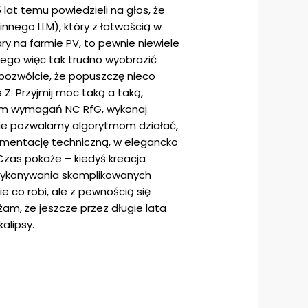
at temu powiedzieli na głos, że
nnego LLM), który z łatwością w
y na farmie PV, to pewnie niewiele
zego więc tak trudno wyobrazić
 pozwólcie, że popuszczę nieco
 Z. Przyjmij moc taką a taką,
ątem wymagań NC RfG, wykonaj
pnie pozwalamy algorytmom działać,
umentację techniczną, w elegancko
Czas pokaże – kiedyś kreacja
e wykonywania skomplikowanych
 co robi, ale z pewnością się
m, że jeszcze przez długie lata
alipsy.