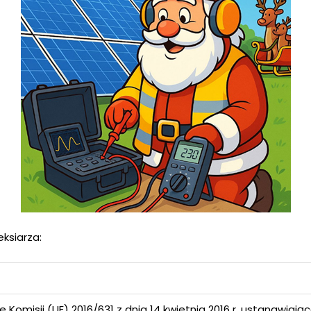
ksiarza:
 Komisji (UE) 2016/631 z dnia 14 kwietnia 2016 r. ustanawiają