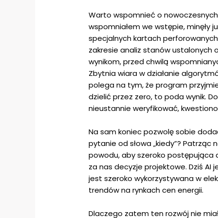
Warto wspomnieć o nowoczesnych na
wspomniałem we wstępie, minęły już
specjalnych kartach perforowanych.
zakresie analiz stanów ustalonych 
wynikom, przed chwilą wspomnianych,
Zbytnia wiara w działanie algorytm
polega na tym, że program przyjmie 
dzielić przez zero, to poda wynik. 
nieustannie weryfikować, kwestiono
Na sam koniec pozwolę sobie dodać
pytanie od słowa „kiedy”? Patrząc 
powodu, aby szeroko postępująca au
za nas decyzje projektowe. Dziś AI j
jest szeroko wykorzystywana w ele
trendów na rynkach cen energii.
Dlaczego zatem ten rozwój nie mi