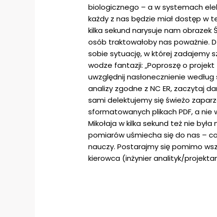
biologicznego – a w systemach elek
każdy z nas będzie miał dostęp w te
kilka sekund narysuje nam obrazek 
osób traktowałoby nas poważnie. Dz
sobie sytuację, w której zadajemy 
wodze fantazji: „Poproszę o projekt 
uwzględnij nasłonecznienie według
analizy zgodne z NC ER, zaczytaj d
sami delektujemy się świeżo zapar
sformatowanych plikach PDF, a nie 
Mikołaja w kilka sekund też nie by
pomiarów uśmiecha się do nas – co p
nauczy. Postarajmy się pomimo wsz
kierowca (inżynier analityk/projekt