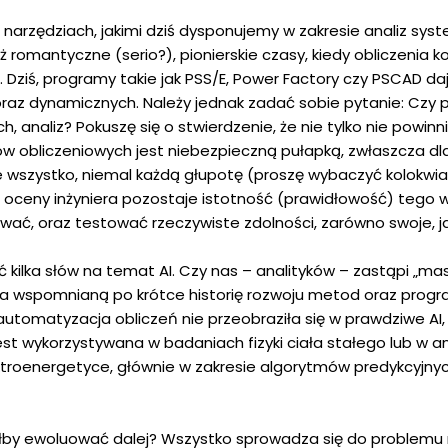
rzędziach, jakimi dziś dysponujemy w zakresie analiz sys
 romantyczne (serio?), pionierskie czasy, kiedy obliczenia
 Dziś, programy takie jak PSS/E, Power Factory czy PSCAD d
oraz dynamicznych. Należy jednak zadać sobie pytanie: Czy 
 analiz? Pokuszę się o stwierdzenie, że nie tylko nie powinn
ów obliczeniowych jest niebezpieczną pułapką, zwłaszcza dl
wszystko, niemal każdą głupotę (proszę wybaczyć kolokwializm
Do oceny inżyniera pozostaje istotność (prawidłowość) tego w
wać, oraz testować rzeczywiste zdolności, zarówno swoje, 
 kilka słów na temat AI. Czy nas – analityków – zastąpi „
na wspomnianą po krótce historię rozwoju metod oraz progr
tomatyzacja obliczeń nie przeobraziła się w prawdziwe AI,
est wykorzystywana w badaniach fizyki ciała stałego lub w ana
ktroenergetyce, głównie w zakresie algorytmów predykcyjn
ałby ewoluować dalej? Wszystko sprowadza się do problem