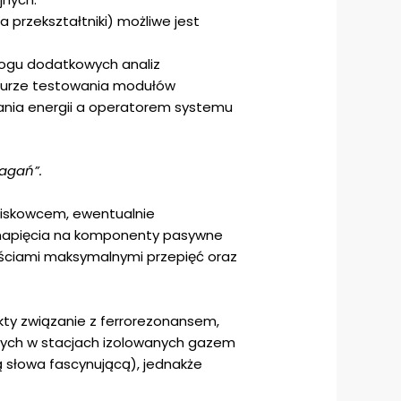
przekształtniki) możliwe jest
ogu dodatkowych analiz
edurze testowania modułów
ania energii a operatorem systemu
agań”.
niskowcem, ewentualnie
e napięcia na komponenty pasywne
tościami maksymalnymi przepięć oraz
ekty związanie z ferrorezonansem,
 tych w stacjach izolowanych gazem
ą słowa fascynującą), jednakże