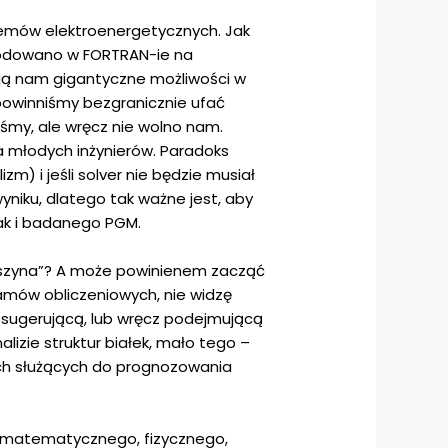
temów elektroenergetycznych. Jak
 kodowano w FORTRAN-ie na
ają nam gigantyczne możliwości w
powinniśmy bezgranicznie ufać
iśmy, ale wręcz nie wolno nam.
a młodych inżynierów. Paradoks
) i jeśli solver nie będzie musiał
yniku, dlatego tak ważne jest, aby
jak i badanego PGM.
maszyna”? A może powinienem zacząć
amów obliczeniowych, nie widzę
 sugerującą, lub wręcz podejmującą
lizie struktur białek, mało tego –
ych służących do prognozowania
u matematycznego, fizycznego,