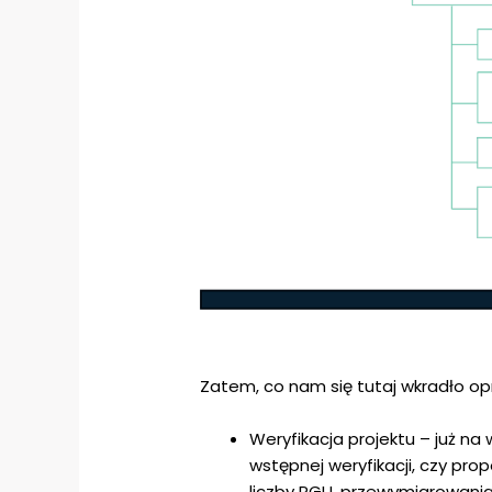
Zatem, co nam się tutaj wkradło o
Weryfikacja projektu – już n
wstępnej weryfikacji, czy pr
liczby PGU, przewymiarowania