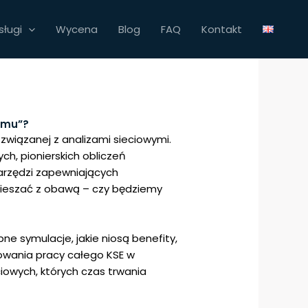
sługi
Wycena
Blog
FAQ
Kontakt
omu”?
związanej z analizami sieciowymi.
ch, pionierskich obliczeń
arzędzi zapewniających
mieszać z obawą – czy będziemy
e symulacje, jakie niosą benefity,
nowania pracy całego KSE w
iowych, których czas trwania