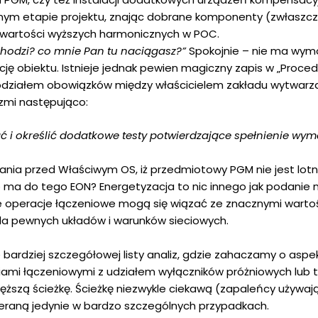
ym etapie projektu, znając dobrane komponenty (zwłaszcza 
wartości wyższych harmonicznych w POC.
 chodzi? co mnie Pan tu naciągasz?”
Spokojnie – nie ma wym
ję obiektu. Istnieje jednak pewien magiczny zapis w „Proc
podziałem obowiązków między właścicielem zakładu wytwarz
rzmi następująco:
 i określić dodatkowe testy potwierdzające spełnienie wym
ania przed Właściwym OS, iż przedmiotowy PGM nie jest lot
o ma do tego EON? Energetyzacja to nic innego jak podani
akie operacje łączeniowe mogą się wiązać ze znacznymi war
la pewnych układów i warunków sieciowych.
e bardziej szczegółowej listy analiz, gdzie zahaczamy o asp
ciami łączeniowymi z udziałem wyłączników próżniowych lub
ęższą ścieżkę. Ścieżkę niezwykle ciekawą (zapaleńcy używaj
eraną jedynie w bardzo szczególnych przypadkach.