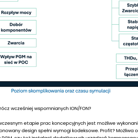
prócz wcześniej wspomnianych ION/FON?
a wczesnym etapie prac koncepcyjnych jest możliwe wykonan
oponowany design spełni wymogi kodeksowe. Profit? Możliwa 
 PGM, czy też instalacji dodatkowych urządzeń kompensacy