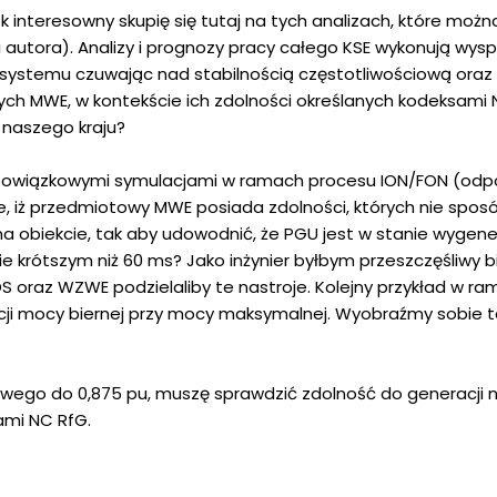
ek interesowny skupię się tutaj na tych analizach, które mo
i autora). Analizy i prognozy pracy całego KSE wykonują wys
systemu czuwając nad stabilnością częstotliwościową oraz 
ch MWE, w kontekście ich zdolności określanych kodeksami 
 naszego kraju?
bowiązkowymi symulacjami w ramach procesu ION/FON (odpowi
ie, iż przedmiotowy MWE posiada zdolności, których nie sp
 na obiekcie, tak aby udowodnić, że PGU jest w stanie wy
krótszym niż 60 ms? Jako inżynier byłbym przeszczęśliwy bio
OS oraz WZWE podzielaliby te nastroje. Kolejny przykład w
cji mocy biernej przy mocy maksymalnej. Wyobraźmy sobie t
iowego do 0,875 pu, muszę sprawdzić zdolność do generacji
mi NC RfG.