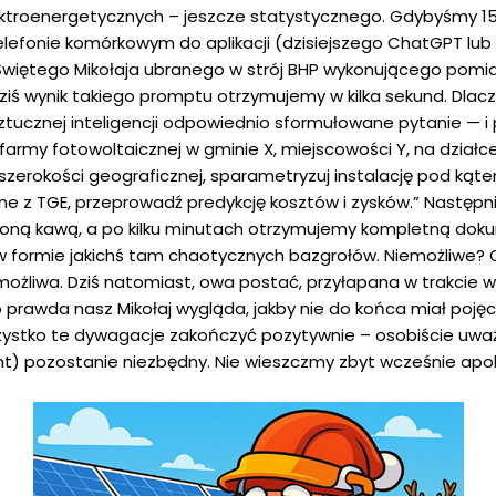
troenergetycznych – jeszcze statystycznego. Gdybyśmy 15 l
lefonie komórkowym do aplikacji (dzisiejszego ChatGPT lub i
Świętego Mikołaja ubranego w strój BHP wykonującego pomiar
iś wynik takiego promptu otrzymujemy w kilka sekund. Dlac
sztucznej inteligencji odpowiednio sformułowane pytanie — i
farmy fotowoltaicznej w gminie X, miejscowości Y, na działce
 szerokości geograficznej, sparametryzuj instalację pod k
ane z TGE, przeprowadź predykcję kosztów i zysków.” Nastę
zoną kawą, a po kilku minutach otrzymujemy kompletną dok
w formie jakichś tam chaotycznych bazgrołów. Niemożliwe? 
ła możliwa. Dziś natomiast, owa postać, przyłapana w trakci
rawda nasz Mikołaj wygląda, jakby nie do końca miał pojęcie
ystko te dywagacje zakończyć pozytywnie – osobiście uważa
ant) pozostanie niezbędny. Nie wieszczmy zbyt wcześnie apok