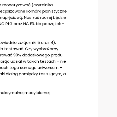
żna monetyzować (czytelnika
pecjalizowane komórki planistyczne
napięciową. Nas zaś raczej będzie
NC RfG oraz NC ER. Na początek –
ednio załączniki 5 oraz 4).
osób testować. Czy wyobrażamy
generować 90% dodatkowego prądu
rąc udział w takich testach – nie
 ramach tego samego uniwersum –
aki dialog pomiędzy testującym, a
 maksymalnej mocy biernej