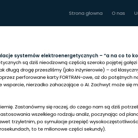
Strona głowna
O nas
U
lacje systemów elektroenergetycznych – “a na co to k
cznych są dziś nieodzowną częścią szeroko pojętej gałęzi 
ak długą drogę przeszliśmy (jako inżynierowie) – od klasyczny
oprzez perforowane karty FORTRAN-owe, aż do potężnych n
wsparcie, nierzadko zahaczające o AI. Zachwyt może się 
iemię. Zastanówmy się raczej, do czego nam są dziś potrzebn
zastosowania wszelkiego rodzaju analiz, poczynając od pla
wet trzyletnim, po symulacje przepięć wysokoczęstotliwośc
krosekundach, to te milionowe części sekundy).