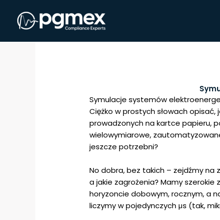
Przejdź
do
treści
Symu
Symulacje systemów elektroenergety
Ciężko w prostych słowach opisać, j
prowadzonych na kartce papieru, p
wielowymiarowe, zautomatyzowane 
jeszcze potrzebni?
No dobra, bez takich – zejdźmy na z
a jakie zagrożenia? Mamy szerokie 
horyzoncie dobowym, rocznym, a na
liczymy w pojedynczych μs (tak, mi