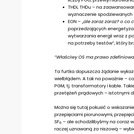
THDi, THDu – na zaawansowan
wyznaczenie spodziewanych 
EON – „
ale zaraz zaraz? o co
poprzedzających energetyzac
wytwarzania energii wraz z 
na potrzeby testów”, który b
“Właściwy OS ma prawo zdefiniować
Ta furtka dopuszcza żądanie wykaz
wielbłądem. A tak na poważnie – c
PGM, tj. transformatory i kable. T
przetężeń prądowych – istotnymi d
Można się tutaj pokusić o wskazani
przepięciami piorunowymi, przepię
SF
– ale schodzilibyśmy na coraz w
6
raczej uznawaną za niszową – wybi