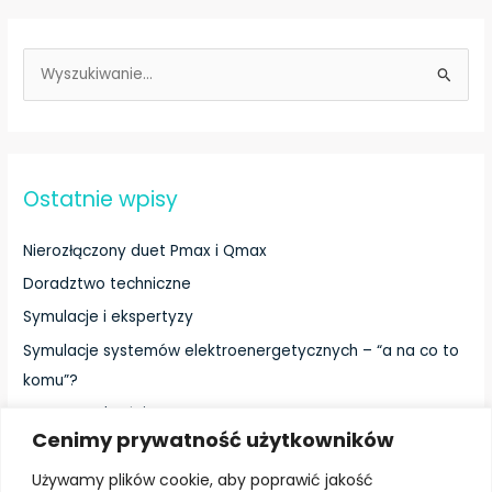
S
z
u
k
Ostatnie wpisy
a
j
Nierozłączony duet Pmax i Qmax
d
Doradztwo techniczne
l
a
Symulacje i ekspertyzy
:
Symulacje systemów elektroenergetycznych – “a na co to
komu”?
Testy Zgodności
Cenimy prywatność użytkowników
Używamy plików cookie, aby poprawić jakość